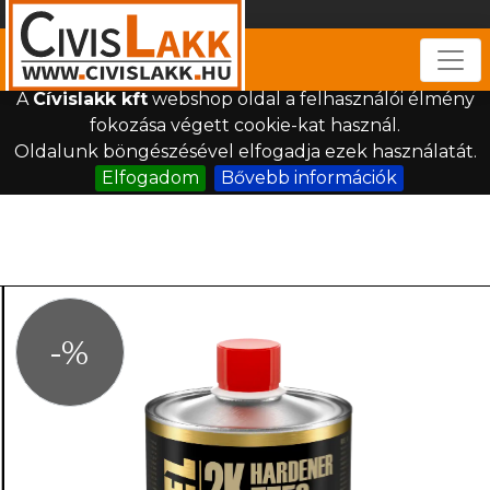
Togg
A
Cívislakk kft
webshop oldal a felhasználói élmény
fokozása végett cookie-kat használ.
Oldalunk böngészésével elfogadja ezek használatát.
Elfogadom
Bővebb információk
-%