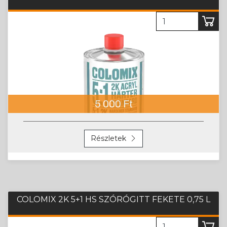
5 000 Ft
Részletek
COLOMIX 2K 5+1 HS SZÓRÓGITT FEKETE 0,75 L