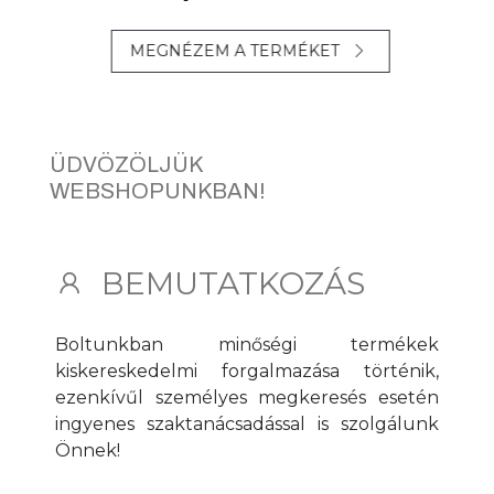
MEGNÉZEM A TERMÉKET
ÜDVÖZÖLJÜK
WEBSHOPUNKBAN!
BEMUTATKOZÁS
Boltunkban minőségi termékek
kiskereskedelmi forgalmazása történik,
ezenkívűl személyes megkeresés esetén
ingyenes szaktanácsadással is szolgálunk
Önnek!
Főbb szakterületünk az
autó
és
ipari
festék
( autófényezési anyagok, csiszoló