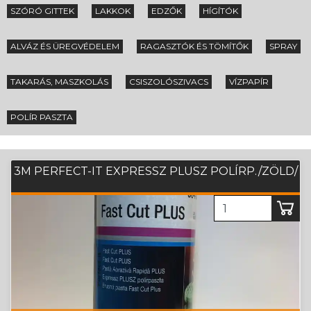
ALVÁZ ÉS ÜREGVÉDELEM
RAGASZTÓK ÉS TÖMÍTŐK
SPRAY
TAKARÁS, MASZKOLÁS
CSISZOLÓSZIVACS
VÍZPAPÍR
POLÍR PASZTA
3M PERFECT-IT EXPRESSZ PLUSZ POLÍRP./ZÖLD/
14 000 Ft