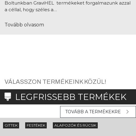
Tovább olvasom
VÁLASSZON TERMÉKEINK KÖZÜL!
LEGFRISSEBB TERMÉKEK
TOVÁBB A TERMÉKEKRE
GITTEK
FESTÉKEK
ALAPOZÓK ÉS RÜCSIK
SZÓRÓ GITTEK
LAKKOK
EDZŐK
HÍGÍTÓK