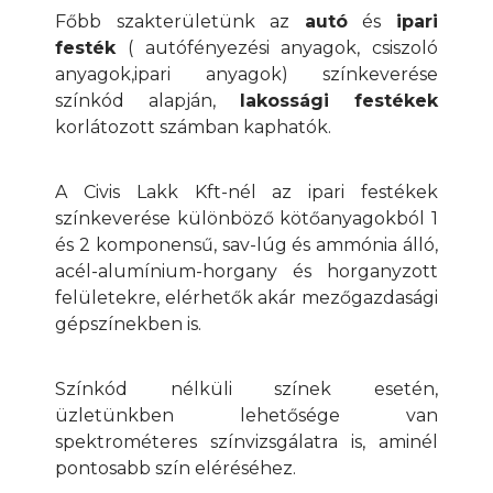
anyagok,ipari anyagok) színkeverése
színkód alapján,
lakossági festékek
korlátozott számban kaphatók.
A Civis Lakk Kft-nél az ipari festékek
színkeverése különböző kötőanyagokból 1
és 2 komponensű, sav-lúg és ammónia álló,
acél-alumínium-horgany és horganyzott
felületekre, elérhetők akár mezőgazdasági
gépszínekben is.
Színkód nélküli színek esetén,
üzletünkben lehetősége van
spektrométeres színvizsgálatra is, aminél
pontosabb szín eléréséhez.
TOVÁBB OLVASOM