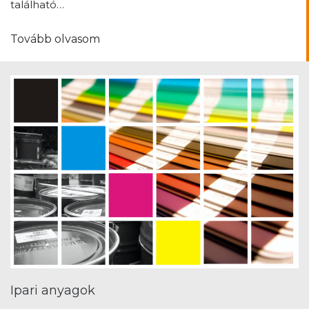
Tovább olvasom
Ipari anyagok
Boltunkban GraviHEL termékeket forgalmazunk azzal
a céllal, hogy széles a…