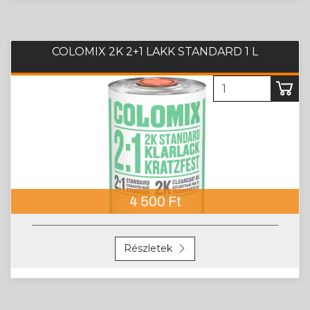
COLOMIX 2K 2+1 LAKK STANDARD 1 L
4 500 Ft
Részletek
COLOMIX 2K 5+1 EDZŐ 0,15 L