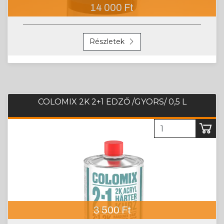
Részletek
COLOMIX 2K 2+1 EDZŐ /GYORS/ 0,5 L
3 500 Ft
Részletek