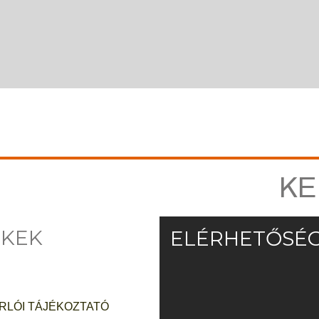
KE
NKEK
ELÉRHETŐSÉ
· · · · ·
RLÓI TÁJÉKOZTATÓ
· · · · ·