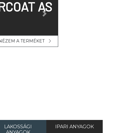
RCOAT AS
Next
NÉZEM A TERMÉKET
LAKOSSÁGI
IPARI ANYAGOK
ANYAGOK