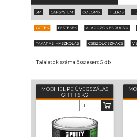
3M
CARSYSTEM
COLOMIX
HELIOS
H
GITTEK
FESTÉKEK
ALAPOZÓK ÉS RÜCSIK
TAKARÁS, MASZKOLÁS
CSISZOLÓSZIVACS
VÍ
Találatok száma összesen: 5 db
MOBIHEL PE ÜVEGSZÁLAS
MO
GITT 1,6 KG