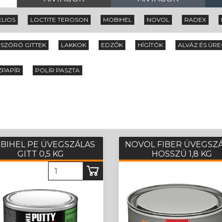
ELIOS
LOCTITE TEROSON
MOBIHEL
NOVOL
RADEX
SZÓRÓ GITTEK
LAKKOK
EDZŐK
HÍGÍTÓK
ALVÁZ ÉS ÜR
ZPAPÍR
POLÍR PASZTA
BIHEL PE ÜVEGSZÁLAS
NOVOL FIBER ÜVEGSZ
GITT 0,5 KG
HOSSZÚ 1,8 KG