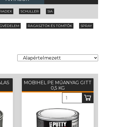
RADEX
SCHULLER
SIA
EGVÉDELEM
RAGASZTÓK ÉS TÖMÍTŐK
SPRAY
ÁLAS
MOBIHEL PE MŰANYAG GITT
0,5 KG