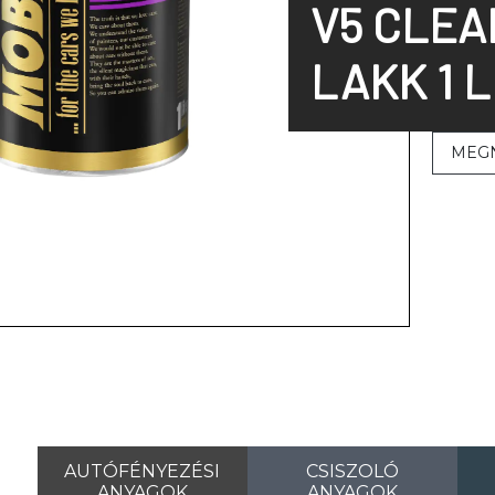
V5 CLEA
LAKK 1 L
MEG
AUTÓFÉNYEZÉSI
CSISZOLÓ
ANYAGOK
ANYAGOK