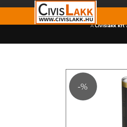
A
Cívislakk kft
w
-%