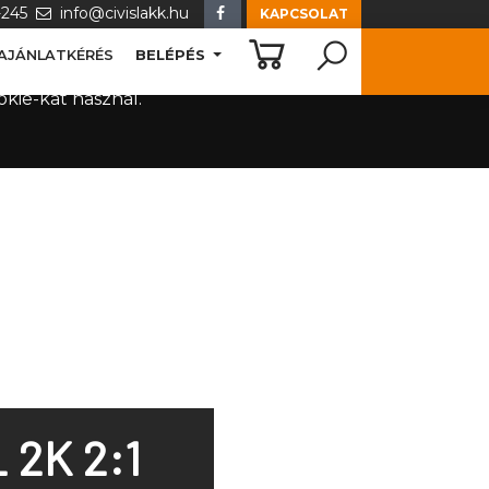
5-245
info@civislakk.hu
KAPCSOLAT
BELÉPÉS
AJÁNLATKÉRÉS
kie-kat használ.
 2K 2:1