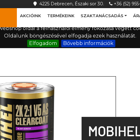
4225 Debrecen, Északi sor 30.
+36 (52) 95
SZAKTANÁCSADÁS
AKCIÓINK
TERMÉKEINK
ÁR
ebshop oldal a felhasználói élmény fokozása végett coo
Oldalunk böngészésével elfogadja ezek használatát.
Elfogadom
Bővebb információk
MOBIHEL